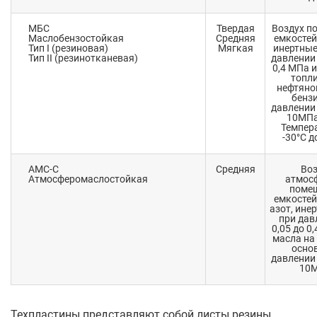
МБС
Твердая
Воздух п
Маслобензостойкая
Средняя
емкостей,
Тип I (резиновая)
Мягкая
инертные
Тип II (резинотканевая)
давлении 
0,4 МПа и
топли
нефтяной
бензи
давлении 
10МПа,
Темпера
-30°C д
АМС-С
Средняя
Воз
Атмосферомаслостойкая
атмос
помещ
емкостей,
азот, ине
при дав
0,05 до 0
масла на
основ
давлении 
10М
Техпластины представляют собой листы резины