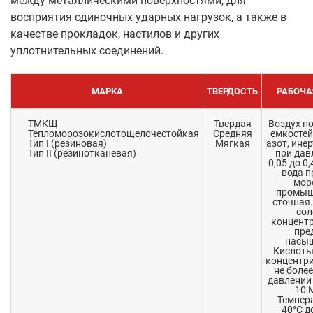
между металлическими поверхностями, для
восприятия одиночных ударных нагрузок, а также в
качестве прокладок, настилов и других
уплотнительных соединений.
МАРКА
ТВЕРДОСТЬ
РАБОЧА
ТМКЩ
Твердая
Воздух п
Тепломорозокислотощелочестойкая
Средняя
емкостей,
Тип I (резиновая)
Мягкая
азот, ине
Тип II (резинотканевая)
при дав
0,05 до 0
вода п
мор
промыш
сточная.
сол
концентр
пре
насыщ
Кислоты
концентр
не более
давлении 
10 
Темпера
-40°C д