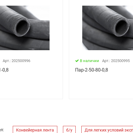
Арт.: 202500996
В наличии
Арт.: 202500995
-0,8
Пар-2-50-80-0,8
л:
Конвейерная лента
б/у
Для легких условий экс