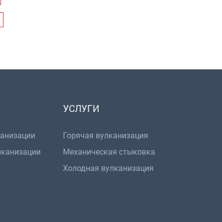
УСЛУГИ
канизации
Горячая вулканизация
лканизации
Механическая стыковка
Холодная вулканизация