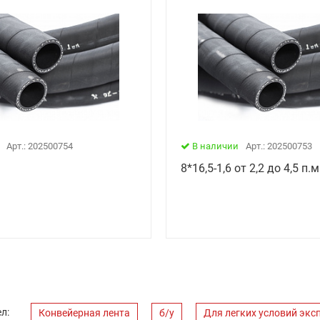
Арт.: 202500754
В наличии
Арт.: 202500753
8*16,5-1,6 от 2,2 до 4,5 п.м
л:
Конвейерная лента
б/у
Для легких условий экс