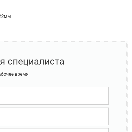
 22мм
я специалиста
абочее время