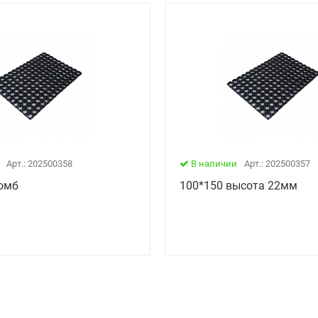
Арт.: 202500358
В наличии
Арт.: 202500357
омб
100*150 высота 22мм