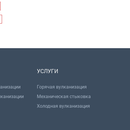
УСЛУГИ
канизации
Горячая вулканизация
лканизации
Механическая стыковка
Холодная вулканизация