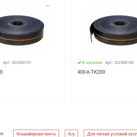
Арт.: 202500151
В наличии
Арт.: 202500150
00
400-6-ТК200
л:
Конвейерная лента
б/у
Для легких условий экс