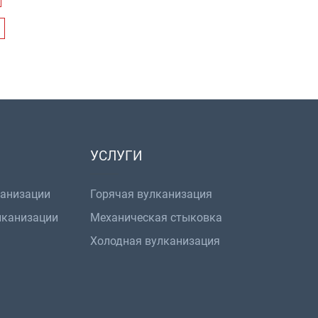
УСЛУГИ
канизации
Горячая вулканизация
лканизации
Механическая стыковка
Холодная вулканизация