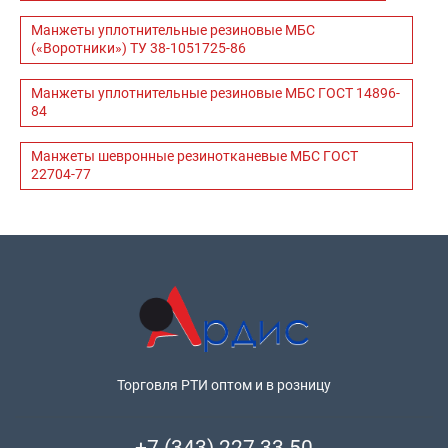
Манжеты уплотнительные резиновые МБС
(«Воротники») ТУ 38-1051725-86
Манжеты уплотнительные резиновые МБС ГОСТ 14896-
84
Манжеты шевронные резинотканевые МБС ГОСТ
22704-77
Торговля РТИ оптом и в розницу
+7 (343) 227 33 50