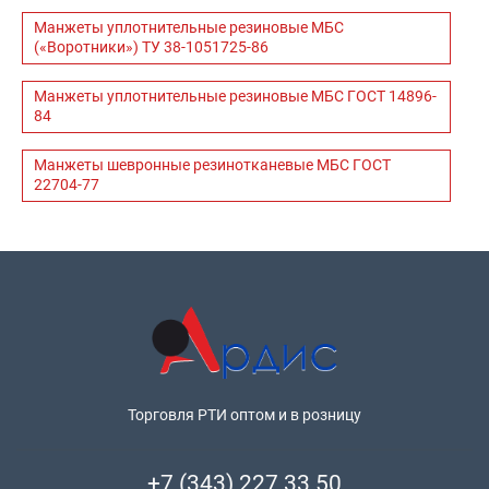
Манжеты уплотнительные резиновые МБС
(«Воротники») ТУ 38-1051725-86
Манжеты уплотнительные резиновые МБС ГОСТ 14896-
84
Манжеты шевронные резинотканевые МБС ГОСТ
22704-77
Торговля РТИ оптом и в розницу
+7 (343) 227 33 50