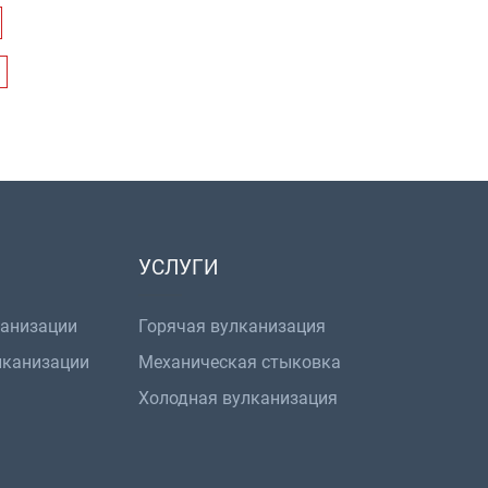
УСЛУГИ
канизации
Горячая вулканизация
лканизации
Механическая стыковка
Холодная вулканизация