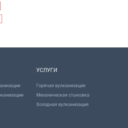
УСЛУГИ
канизации
Горячая вулканизация
лканизации
Механическая стыковка
Холодная вулканизация