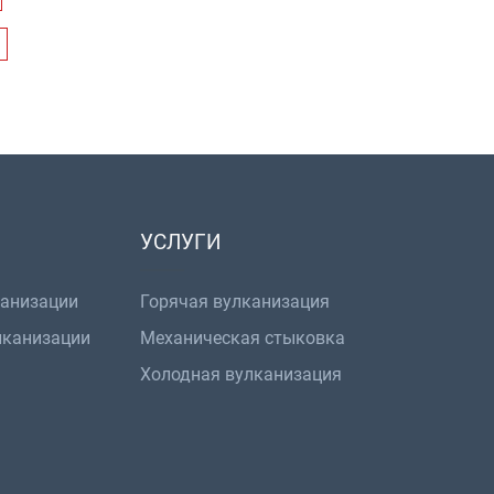
УСЛУГИ
канизации
Горячая вулканизация
лканизации
Механическая стыковка
Холодная вулканизация