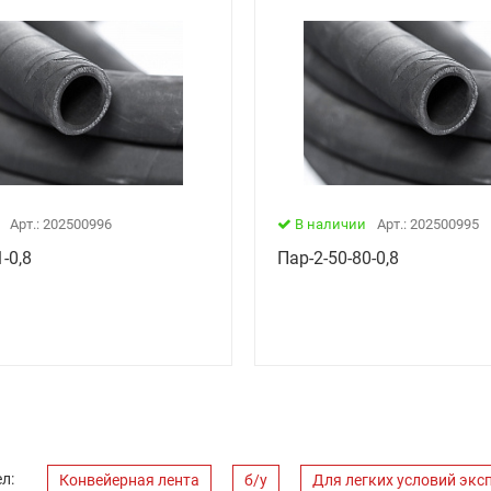
Арт.: 202500996
В наличии
Арт.: 202500995
-0,8
Пар-2-50-80-0,8
л:
Конвейерная лента
б/у
Для легких условий экс