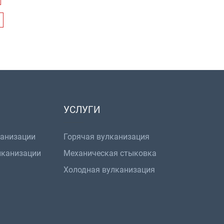
УСЛУГИ
канизации
Горячая вулканизация
лканизации
Механическая стыковка
Холодная вулканизация