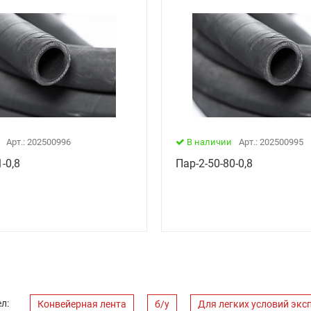
Арт.: 202500996
В наличии
Арт.: 202500995
-0,8
Пар-2-50-80-0,8
л:
Конвейерная лента
б/у
Для легких условий экс