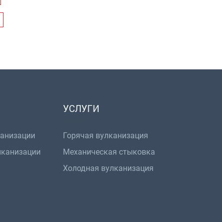
УСЛУГИ
канизации
Горячая вулканизация
лканизации
Механическая стыковка
Холодная вулканизация