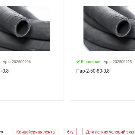
Арт.: 202500996
В наличии
Арт.: 202500995
-0,8
Пар-2-50-80-0,8
л:
Конвейерная лента
б/у
Для легких условий экс