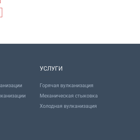
УСЛУГИ
канизации
Горячая вулканизация
лканизации
Механическая стыковка
Холодная вулканизация