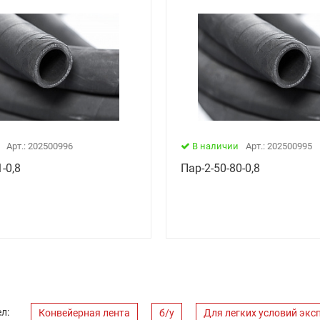
Арт.: 202500996
В наличии
Арт.: 202500995
-0,8
Пар-2-50-80-0,8
л:
Конвейерная лента
б/у
Для легких условий экс