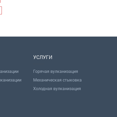
УСЛУГИ
канизации
Горячая вулканизация
лканизации
Механическая стыковка
Холодная вулканизация