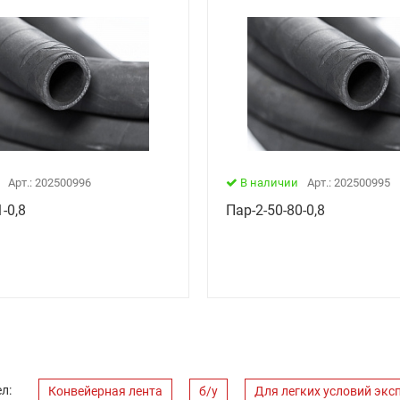
Арт.: 202500996
В наличии
Арт.: 202500995
-0,8
Пар-2-50-80-0,8
л:
Конвейерная лента
б/у
Для легких условий экс