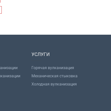
УСЛУГИ
канизации
Горячая вулканизация
лканизации
Механическая стыковка
Холодная вулканизация