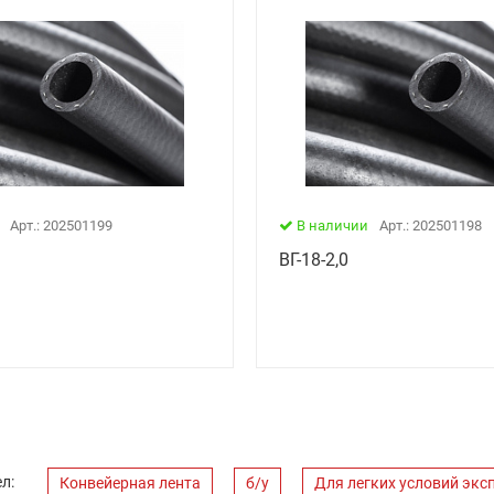
Арт.: 202501199
В наличии
Арт.: 202501198
ВГ-18-2,0
л:
Конвейерная лента
б/у
Для легких условий экс