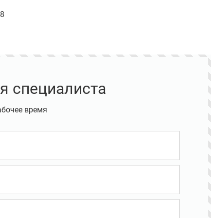
98
я специалиста
абочее время