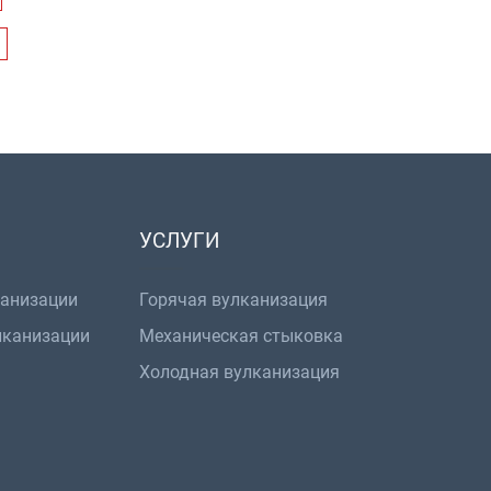
УСЛУГИ
канизации
Горячая вулканизация
лканизации
Механическая стыковка
Холодная вулканизация