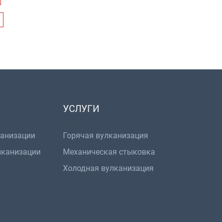
УСЛУГИ
канизации
Горячая вулканизация
лканизации
Механическая стыковка
Холодная вулканизация