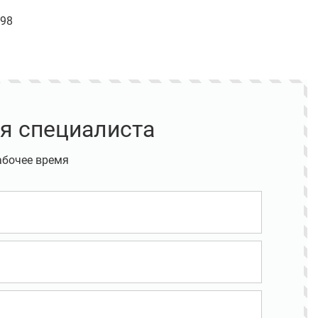
398
я специалиста
абочее время