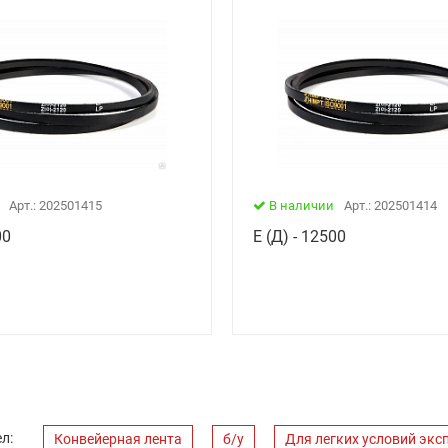
Арт.: 202501415
В наличии
Арт.: 202501414
00
Е (Д) - 12500
л:
Конвейерная лента
б/у
Для легких условий экс