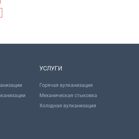
УСЛУГИ
канизации
Горячая вулканизация
лканизации
Механическая стыковка
Холодная вулканизация