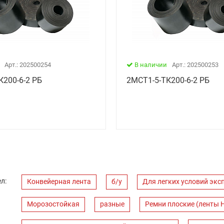
Арт.: 202500254
В наличии
Арт.: 202500253
К200-6-2 РБ
2МСТ1-5-ТК200-6-2 РБ
л:
Конвейерная лента
б/у
Для легких условий экс
Морозостойкая
разные
Ремни плоские (ленты 