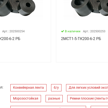
Арт.: 202500254
В наличии
Арт.: 202500253
К200-6-2 РБ
2МСТ1-5-ТК200-6-2 РБ
л:
Конвейерная лента
б/у
Для легких условий экс
Морозостойкая
разные
Ремни плоские (ленты 