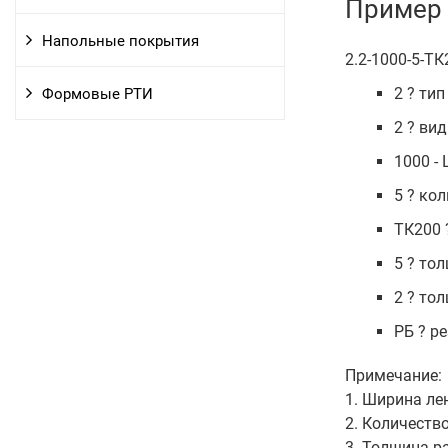
Пример 
Напольные покрытия
2.2-1000-5-ТК
2 ? ти
Формовые РТИ
2 ? ви
1000 -
5 ? ко
ТК200 
5 ? то
2 ? то
РБ ? р
Примечание:
1. Ширина ле
2. Количество
3. Толщина ра