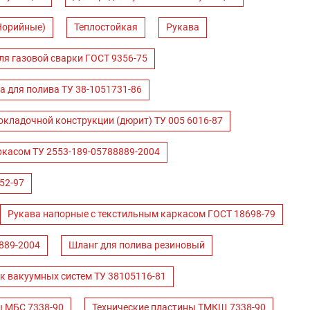
Норийные)
Теплостойкая
Рукава
ля газовой сварки ГОСТ 9356-75
а для полива ТУ 38-1051731-86
окладочной конструкции (дюрит) ТУ 005 6016-87
ркасом ТУ 2553-189-05788889-2004
52-97
Рукава напорные с текстильным каркасом ГОСТ 18698-79
889-2004
Шланг для полива резиновый
к вакуумных систем ТУ 38105116-81
ы МБС 7338-90
Технические пластины ТМКЩ 7338-90