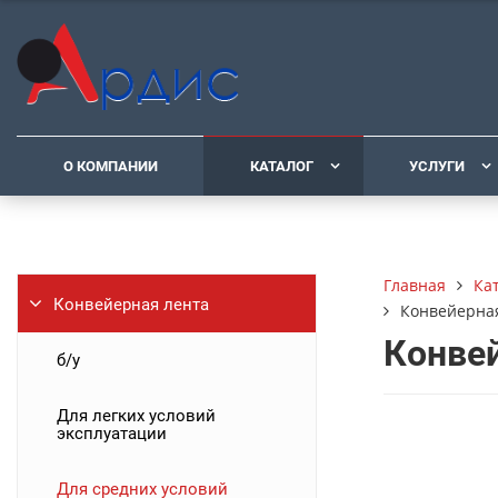
О КОМПАНИИ
КАТАЛОГ
УСЛУГИ
Ка
Главная
Конвейерная лента
Конвейерная
Конвей
б/у
Для легких условий
эксплуатации
Для средних условий