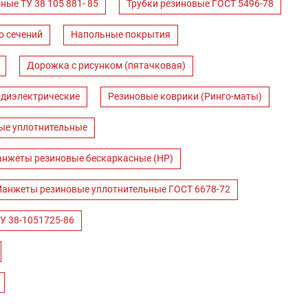
ные ТУ 38 105 881- 85
Трубки резиновые ГОСТ 5496-78
о сечений
Напольные покрытия
Дорожка с рисунком (пятачковая)
 диэлектрические
Резиновые коврики (Ринго-маты)
ые уплотнительные
нжеты резиновые бескаркасные (НР)
анжеты резиновые уплотнительные ГОСТ 6678-72
У 38-1051725-86