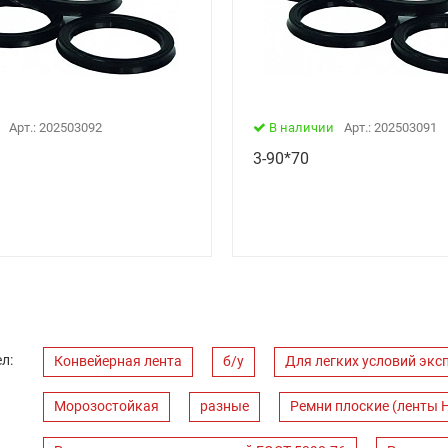
Арт.: 202503092
В наличии
Арт.: 202503091
3-90*70
л:
Конвейерная лента
б/у
Для легких условий экс
Морозостойкая
разные
Ремни плоские (ленты 