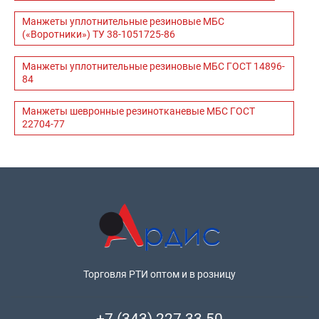
Манжеты уплотнительные резиновые МБС
(«Воротники») ТУ 38-1051725-86
Манжеты уплотнительные резиновые МБС ГОСТ 14896-
84
Манжеты шевронные резинотканевые МБС ГОСТ
22704-77
Торговля РТИ оптом и в розницу
+7 (343) 227 33 50