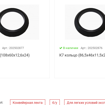
Арт.: 202502877
В наличии
Арт.: 202502876
(108х60х12,6х24)
К7 кольцо (86,5х46х11,5х
л:
Конвейерная лента
б/у
Для легких условий экс