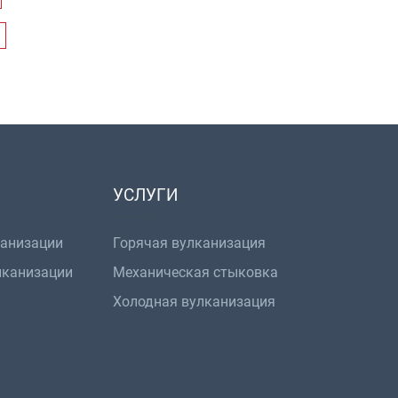
УСЛУГИ
канизации
Горячая вулканизация
лканизации
Механическая стыковка
Холодная вулканизация