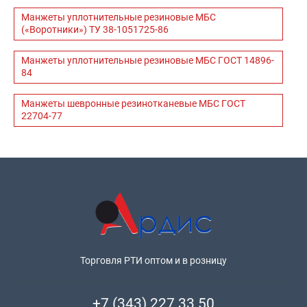
Манжеты уплотнительные резиновые МБС
(«Воротники») ТУ 38-1051725-86
Манжеты уплотнительные резиновые МБС ГОСТ 14896-
84
Манжеты шевронные резинотканевые МБС ГОСТ
22704-77
Торговля РТИ оптом и в розницу
+7 (343) 227 33 50