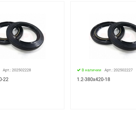
Арт.: 202502228
В наличии
Арт.: 202502227
0-22
1.2-380х420-18