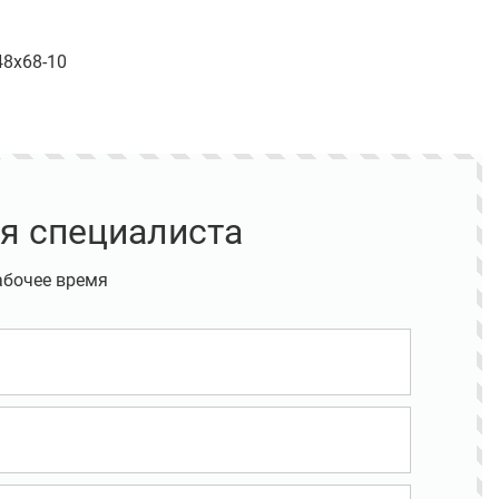
48х68-10
я специалиста
абочее время