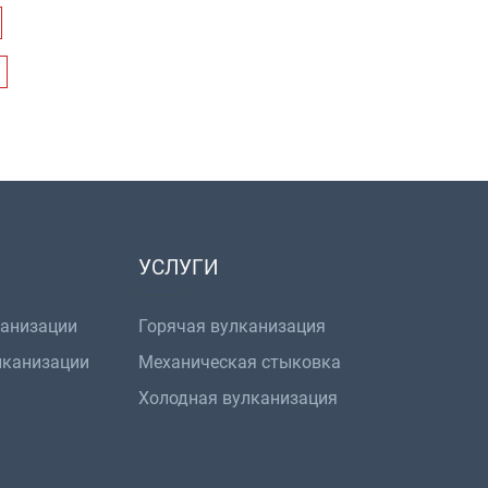
УСЛУГИ
канизации
Горячая вулканизация
лканизации
Механическая стыковка
Холодная вулканизация