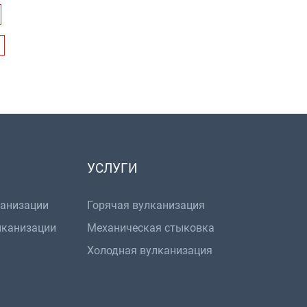
УСЛУГИ
канизации
Горячая вулканизация
лканизации
Механическая стыковка
Холодная вулканизация