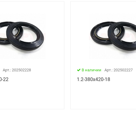
Арт.: 202502228
В наличии
Арт.: 202502227
0-22
1.2-380х420-18