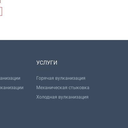
УСЛУГИ
канизации
Горячая вулканизация
лканизации
Механическая стыковка
Холодная вулканизация