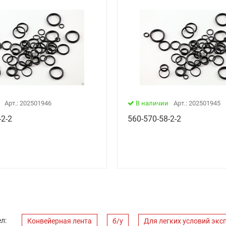
Арт.: 202501946
В наличии
Арт.: 202501945
-2-2
560-570-58-2-2
л:
Конвейерная лента
б/у
Для легких условий экс