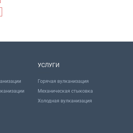
УСЛУГИ
канизации
Горячая вулканизация
лканизации
Механическая стыковка
Холодная вулканизация