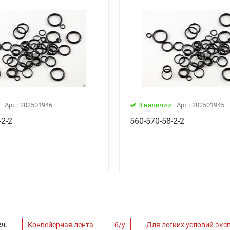
Арт.: 202501946
В наличии
Арт.: 202501945
-2-2
560-570-58-2-2
л:
Конвейерная лента
б/у
Для легких условий экс