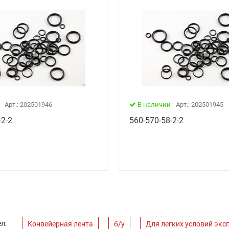
Арт.: 202501946
В наличии
Арт.: 202501945
-2-2
560-570-58-2-2
л:
Конвейерная лента
б/у
Для легких условий экс