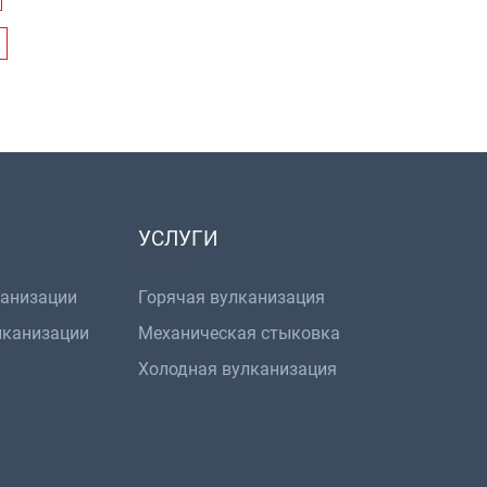
УСЛУГИ
канизации
Горячая вулканизация
лканизации
Механическая стыковка
Холодная вулканизация